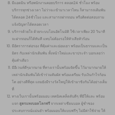
มีแอดมิน หรือพนักงานคอยบริการ ตลอด24 ชั่วโมง พร้อม
บริการทุกช่วงเวลา ไม่ว่าจะเข้ามาเวลาไหน ก็สามารถเดิมพัน
ได้ตลอด 24ชั่วโมง และสามารถฝากถอน หรือติดต่อสอบถาม
แจ้งปัญหาได้ตลอดเวลา
บริการด้วยใจ ด้วยระบบโอนอัตโนมัติ ใช้เวลาเพียง 20 วินาที
จะฝากถอนก็ได้ทันที แทบไม่ต้องรอให้หัวเสียหัวร้อน
มีอัตราการต่อรอง ที่คุ้มค่าและย่อมเยา พร้อมเป็นธรรมและเป็น
มิตร กับเหล่านักเดิมพัน ทั้งหน้าใหม่และขาประจำ บอกเลยว่า
คุ้มคำเดียว
มีอีเวนท์ดีๆมากมาย ที่ทางเรานั้นพร้อมจัดขึ้น ไว้มามากมายให้
เหล่านักเดิมพันได้เข้าร่วมสัมผัส พร้อมเตรียม รับเงินกำไรก้อน
โต อย่างดีที่สุด แถมยังมีรางวัลใหญ่ให้เข้ามาชิงกันได้อย่างเต็ม
ที่
ทางเว็บเรานั้นพร้อมมอบ เทคนิคเคล็ดลับดีๆ ที่มีให้และ พร้อม
แจก
สูตรแทงบอลโลกฟรี
จากเหล่าเซียนบอล ผู้ช่ำชอง
ประสบการณ์แม่นยำ พร้อมมอบให้แบบฟรีๆ ไม่มีค่าใช้จ่าย ให้