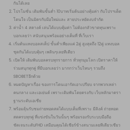
กันได้เลย
โปรโมชั่น เดิมพันขั้นต่ำ 10บาทเริ่มต้นอย่างคุ้มค่า กับโปรฯเด็ด
โดนใจ เป็นมิตรกับมือใหม่และ สายประหยัดงบจำกัด
ค่าน้ำ 4 สตางค์ เล่นได้แบบคุ้มค่า ไม่ต้องกลัวขาดทุนเพราะ
บอกเลยว่า สนับสนุนพร้อมอย่างเต็มที่ ที่เว็บเรา
เริ่มต้นแทงบอลสเต็ป ขั้นต่ำเพียงแค่ 2คู่ สูงสุดถึง 12คู่ แทงบอล
ชุดกันได้แบบคุ้มๆ เพลินๆเลยทีเดียว
เปิดให้ เดิมพันบอลครบทุกรายการ ทั่วทุกมุมโลก เปิดราคาให้
ร่วมสนุกทุกคู่ ที่มีบอกเลยว่า มากกว่าเว็บไหนๆ รวมถึง
SBOBETอีกด้วย
หมดปัญหาเรื่อง ของการโดนเอารัดเอาเปรียบ จากพวกเหล่า
คนกลาง และเอเย่นต์ เพราะเดิมพันโดยตรงกับ เว็บหลักมาตรา
ฐานระดับเอเชีย
พร้อมลุ้นรับชมถ่ายทอดสดได้แบบเต็มที่เพราะ มีลิงค์ ถ่ายทอด
สดครบทุกคู่ ที่แข่งขันในวันนั้นๆ พร้อมรองรับระบบมือถือ
ชัดเจนระดับFHD เสมือนคุณได้เชียร์ข้างสนามเลยทีเดียวเชียว