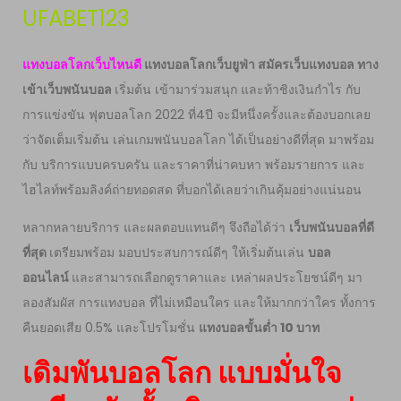
UFABET123
แทงบอลโลกเว็บไหนดี
แทงบอลโลกเว็บยูฟ่า สมัครเว็บแทงบอล ทาง
เข้าเว็บพนันบอล
เริ่มต้น เข้ามาร่วมสนุก และท้าชิงเงินกำไร กับ
การแข่งขัน ฟุตบอลโลก 2022 ที่4ปี จะมีหนึ่งครั้งและต้องบอกเลย
ว่าจัดเต็มเริ่มต้น เล่นเกมพนันบอลโลก ได้เป็นอย่างดีที่สุด มาพร้อม
กับ บริการแบบครบครัน และราคาที่น่าคบหา พร้อมรายการ และ
ไฮไลท์พร้อมลิงค์ถ่ายทอดสด ที่บอกได้เลยว่าเกินคุ้มอย่างแน่นอน
หลากหลายบริการ และผลตอบแทนดีๆ จึงถือได้ว่า
เว็บพนันบอลที่ดี
ที่สุด
เตรียมพร้อม มอบประสบการณ์ดีๆ ให้เริ่มต้นเล่น
บอล
ออนไลน์
และสามารถเลือกดูราคาและ เหล่าผลประโยชน์ดีๆ มา
ลองสัมผัส การแทงบอล ที่ไม่เหมือนใคร และให้มากกว่าใคร ทั้งการ
คืนยอดเสีย 0.5% และโปรโมชั่น
แทงบอลขั้นต่ำ 10 บาท
เดิมพันบอลโลก แบบมั่นใจ