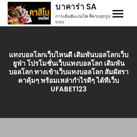
Skip
บาคาร่า SA
to
การเดิมพันเกมไพ่ ที่ครบทุกรูป
content
แบบ
แทงบอลโลกเว็บไหนดี เดิมพันบอลโลกเว็บ
ยูฟ่า โปรโมชั่นเว็บแทงบอลโลก เดิมพัน
บอลโลก ทางเข้าเว็บแทงบอลโลก สัมผัสรา
คาคุ้มๆ พร้อมเหล่ากำไรดีๆ ได้ทีเว็บ
UFABET123