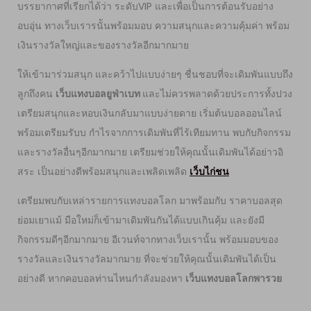
บรรยากาศที่เรียกได้ว่า ระดับVIP และเพื่อเป็นการต้อนรับอย่าง
อบอุ่น ทางเว็บเรารนัันพร้อมมอบ ความสนุกและความคุ้มค่า พร้อม
เงินรางวัลใหญ่และของรางวัลอีกมากมาย
ให้เข้ามาร่วมสนุก และคว้าไปแบบง่ายๆ ชื่นชอบที่จะเดิมพันแบบถึง
ลูกถึงคน
เว็บแทงบอลยูฟ่าเบท
และไม่ควรพลาดด้วยประการทั้งปวง
เตรียมสนุกและหอบเงินกลับมาแบบง่ายดาย เริ่มต้นบอลออนไลน์
พร้อมเตรียมรับบ กำไรจากการเดิมพันที่ไร้เทียมทาน พบกับกิจกรรม
และรางวัลอื่นๆอีกมากมาย เตรียมช่วยให้คุณนั้นเดิมพันได้อย่าวอิ
สระ เป็นอย่างดีพร้อมสนุกและเพลิดเพลิด
เว็บไก่ชน
เตรียมพบกับเหล่ารายการแทงบอลโลก มาพร้อมกับ ราคาบอลสุด
ย่อมเยาแม้ มือใหม่ก็เข้ามาเดิมพันกันได้แบบเกินคุ้ม และยังมี
กิจกรรมดีๆอีกมากมาย อีเวนท์จากทางเว็บเรานั้น พร้อมมอบของ
รางวัลและเงินรางวัลมากมาย ที่จะช่วยให้คุณนั้นเดิมพันได้เป็น
อย่างดี หากคอบอลท่านไหนกำลังมองหา
เว็บแทงบอลโลกพารวย