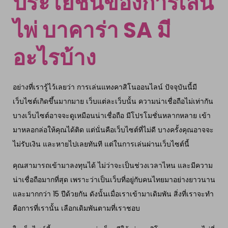
ประโยชน์ของการเล่น
ไพ่ บาคาร่า SA มี
อะไรบ้าง
อย่างที่เรารู้ไว้เลยว่า การเล่นแทงคาสิโนออนไลน์ ปัจจุบันนี้มี
เว็บไซต์เกิดขึ้นมากมาย เว็บแต่ละเว็บนั้น ความน่าเชื่อถือไม่เท่ากัน
บางเว็บไซต์อาจจะดูเหมือนน่าเชื่อถือ มีโปรโมชั่นหลากหลาย เข้า
มาหลอกล่อให้คุณได้ติด แต่นั่นคือเว็บไซต์ที่ไม่ดี บางครั้งคุณอาจจะ
ไม่รับเงิน และหายไปเลยทันที แต่ในการเล่นผ่านเว็บไซต์นี้
คุณสามารถเข้ามาลงทุนได้ ไม่ว่าจะเป็นช่วงเวลาไหน และมีความ
น่าเชื่อถือมากที่สุด เพราะว่าเป็นเว็บที่อยู่กับคนไทยมาอย่างยาวนาน
และมากกว่า 15 ปีด้วยกัน ดังนั้นเมื่อเราเข้ามาเดิมพัน สิ่งที่เราจะทำ
คือการที่เรานั้น เลือกเดิมพันตามที่เราชอบ