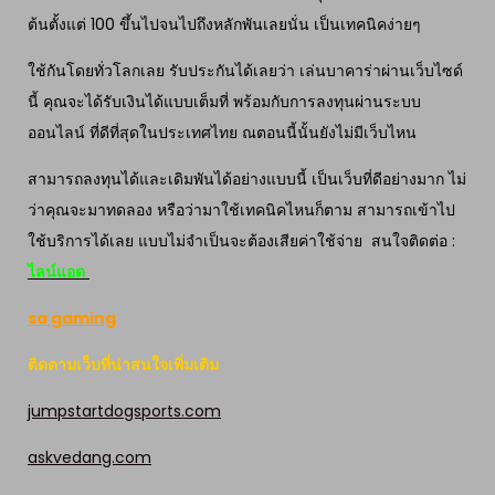
ต้นตั้งแต่ 100 ขึ้นไปจนไปถึงหลักพันเลยนั่น เป็นเทคนิคง่ายๆ
ใช้กันโดยทั่วโลกเลย รับประกันได้เลยว่า เล่นบาคาร่าผ่านเว็บไซด์
นี้ คุณจะได้รับเงินได้แบบเต็มที่ พร้อมกับการลงทุนผ่านระบบ
ออนไลน์ ที่ดีที่สุดในประเทศไทย ณตอนนี้นั้นยังไม่มีเว็บไหน
สามารถลงทุนได้และเดิมพันได้อย่างแบบนี้ เป็นเว็บที่ดีอย่างมาก ไม่
ว่าคุณจะมาทดลอง หรือว่ามาใช้เทคนิคไหนก็ตาม สามารถเข้าไป
ใช้บริการได้เลย แบบไม่จำเป็นจะต้องเสียค่าใช้จ่าย สนใจติดต่อ :
ไลน์แอด
sa gaming
ติดตามเว็บที่น่าสนใจเพิ่มเติม
jumpstartdogsports.com
askvedang.com