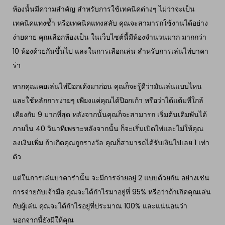
ห้องนั้นมีความสำคัญ สำหรับการใช้เทคนิคต่างๆ ไม่ว่าจะเป็น
เทคนิคแทงซ้ำ หรือเทคนิคแทงสลับ คุณจะสามารถใช้งานได้อย่าง
ง่ายดาย คุณเลือกห้องเป็น ในเว็บไซต์นี้มีห้องจำนวนมาก มากกว่า
10 ห้องด้วยกันขึ้นไป และในการเลือกเล่น สำหรับการเล่นไพ่บาคา
ร่า
หากคุณเคยเล่นไพ่ป๊อกเด้งมาก่อน คุณก็จะรู้ดีว่ามันเล่นแบบไหน
และใช้หลักการง่ายๆ เพียงแค่คุณได้ป๊อกเก้า หรือว่าได้แต้มที่ใกล้
เคียงกับ 9 มากที่สุด หลังจากนั้นคุณก็จะสามารถ เริ่มต้นเดิมพันได้
ภายใน 40 วินาทีเพราะหลังจากนั้น ก็จะเริ่มเปิดไพ่และไม่ให้คุณ
ลงเงินเพิ่ม ถ้าเกิดคุณถูกรางวัล คุณก็สามารถได้รับเงินไปเลย 1 เท่า
ตัว
แต่ในการเล่นบาคาร่านั้น จะมีการจ่ายอยู่ 2 แบบด้วยกัน อย่างเช่น
การจ่ายกับเจ้ามือ คุณจะได้กำไรมาอยู่ที่ 95% หรือว่าถ้าเกิดคุณเล่น
กับผู้เล่น คุณจะได้กำไรอยู่ที่ประมาณ 100% และแน่นอนว่า
นอกจากนี้ยังมีให้คุณ