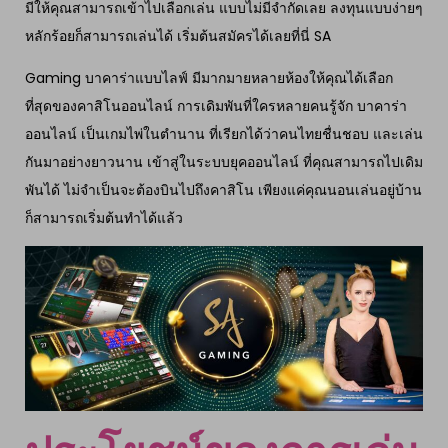
มีให้คุณสามารถเข้าไปเลือกเล่น แบบไม่มีจำกัดเลย ลงทุนแบบง่ายๆ
หลักร้อยก็สามารถเล่นได้ เริ่มต้นสมัครได้เลยที่นี่ SA
Gaming บาคาร่าแบบไลฟ์ มีมากมายหลายห้องให้คุณได้เลือก
ที่สุดของคาสิโนออนไลน์ การเดิมพันที่ใครหลายคนรู้จัก บาคาร่า
ออนไลน์ เป็นเกมไพ่ในตำนาน ที่เรียกได้ว่าคนไทยชื่นชอบ และเล่น
กันมาอย่างยาวนาน เข้าสู่ในระบบยุคออนไลน์ ที่คุณสามารถไปเดิม
พันได้ ไม่จำเป็นจะต้องบินไปถึงคาสิโน เพียงแค่คุณนอนเล่นอยู่บ้าน
ก็สามารถเริ่มต้นทำได้แล้ว