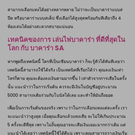
สามารถเลือกแทงได้อย่างหลากหลาย ไม่ว่าจะเป็นบาคาร่าแบบส
ปีด หรือบาคาร่าแบบสเต็ป ซึ่งเลือกได้สูงสุดพร้อมกันทีเดียวถึง 4
ห้องเล่นได้อย่างสะดวกสบายแน่นอน
เทคนิคของการ เล่นไพ่บาคาร่า ที่ดีที่สุดใน
โลก กับ บาคาร่า SA
หากพูดถึงเทคนิคนี้ ใครที่เป็นเซียนบาคาร่า ก็จะรู้ตัวได้ทันทีเลยว่า
เทคนิคนี้สามารถใช้ได้จริง เป็นเทคนิคที่เรียกได้ว่า คุณลงเงินเท่า
ไหร่ก็ตาม คุณจะต้องลงเงินตามมากขึ้น 1 เท่าตัวจากการเสียในครั้ง
นั้น แนะนำว่าในการเริ่มต้น ควรจะมีเงินในบัญชีอยู่ประมาณ
5000 สามารถเติมร่วมกับโบนัสได้เลย และทำให้มันถึงยอด
เพื่อเป็นการเริ่มต้นของจริง เพราะว่าในการเลือกแทงแต่ละครั้ง เรา
จะแนะนำว่าสูงสุด เมื่อคุณเลือกแล้วแทงเสีย จะไม่ให้เกินประมาณ
5 ครั้งจะดีที่สุด เพราะไม่งั้นคุณอาจจะเสียเงินเยอะมากกว่าเดิม แต่
แนะนำได้เลยว่า เทคนิคนี้ใช้ได้ดีแน่ เพราะคุณสามารถวางเงินเริ่ม