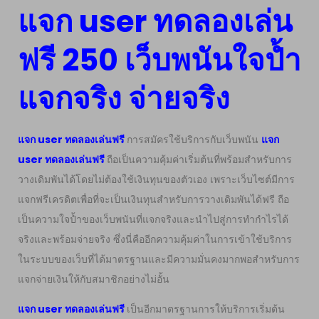
แจก user ทดลองเล่น
ฟรี 250 เว็บพนันใจป้ำ
แจกจริง จ่ายจริง
แจก user ทดลองเล่นฟรี
การสมัครใช้บริการกับเว็บพนัน
แจก
user ทดลองเล่นฟรี
ถือเป็นความคุ้มค่าเริ่มต้นที่พร้อมสำหรับการ
วางเดิมพันได้โดยไม่ต้องใช้เงินทุนของตัวเอง เพราะเว็บไซต์มีการ
แจกฟรีเครดิตเพื่อที่จะเป็นเงินทุนสำหรับการวางเดิมพันได้ฟรี ถือ
เป็นความใจป้ำของเว็บพนันที่แจกจริงและนำไปสู่การทำกำไรได้
จริงและพร้อมจ่ายจริง ซึ่งนี่คืออีกความคุ้มค่าในการเข้าใช้บริการ
ในระบบของเว็บที่ได้มาตรฐานและมีความมั่นคงมากพอสำหรับการ
แจกจ่ายเงินให้กับสมาชิกอย่างไม่อั้น
แจก user ทดลองเล่นฟรี
เป็นอีกมาตรฐานการให้บริการเริ่มต้น