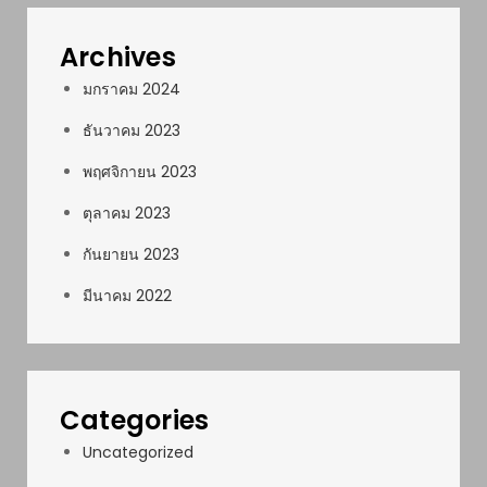
Archives
มกราคม 2024
ธันวาคม 2023
พฤศจิกายน 2023
ตุลาคม 2023
กันยายน 2023
มีนาคม 2022
Categories
Uncategorized