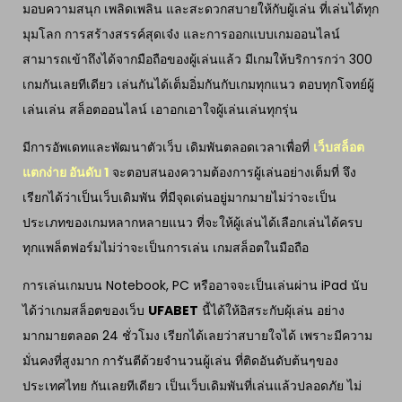
มอบความสนุก เพลิดเพลิน และสะดวกสบายให้กับผู้เล่น ที่เล่นได้ทุก
มุมโลก การสร้างสรรค์สุดเจ๋ง และการออกแบบเกมออนไลน์
สามารถเข้าถึงได้จากมือถือของผู้เล่นแล้ว มีเกมให้บริการกว่า 300
เกมกันเลยทีเดียว เล่นกันได้เต็มอิ่มกันกับเกมทุกแนว ตอบทุกโจทย์ผู้
เล่นเล่น สล็อตออนไลน์ เอาอกเอาใจผู้เล่นเล่นทุกรุ่น
มีการอัพเดทและพัฒนาตัวเว็บ เดิมพันตลอดเวลาเพื่อที่
เว็บสล็อต
แตกง่าย อันดับ 1
จะตอบสนองความต้องการผู้เล่นอย่างเต็มที่ จึง
เรียกได้ว่าเป็นเว็บเดิมพัน ที่มีจุดเด่นอยู่มากมายไม่ว่าจะเป็น
ประเภทของเกมหลากหลายแนว ที่จะให้ผู้เล่นได้เลือกเล่นได้ครบ
ทุกแพล็ตฟอร์มไม่ว่าจะเป็นการเล่น เกมสล็อตในมือถือ
การเล่นเกมบน Notebook, PC หรืออาจจะเป็นเล่นผ่าน iPad นับ
ได้ว่าเกมสล็อตของเว็บ
UFABET
นี้ได้ให้อิสระกับผุ้เล่น อย่าง
มากมายตลอด 24 ชั่วโมง เรียกได้เลยว่าสบายใจได้ เพราะมีความ
มั่นคงที่สูงมาก การันตีด้วยจำนวนผู้เล่น ที่ติดอันดับต้นๆของ
ประเทศไทย กันเลยทีเดียว เป็นเว็บเดิมพันที่เล่นแล้วปลอดภัย ไม่