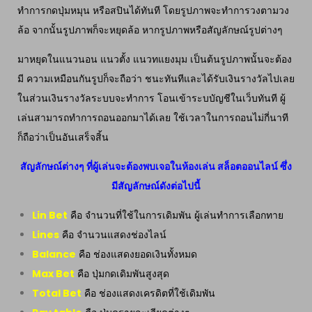
ทำการกดปุ่มหมุน หรือสปินได้ทันที โดยรูปภาพจะทำการวงตามวง
ล้อ จากนั้นรูปภาพก็จะหยุดล้อ หากรูปภาพหรือสัญลักษณ์รูปต่างๆ
มาหยุดในแนวนอน แนวตั้ง แนวทแยงมุม เป็นต้นรูปภาพนั้นจะต้อง
มี ความเหมือนกันรูปก็จะถือว่า ชนะทันทีและได้รับเงินรางวัลไปเลย
ในส่วนเงินรางวัลระบบจะทำการ โอนเข้าระบบัญชีในเว็บทันที ผู้
เล่นสามารถทำการถอนออกมาได้เลย ใช้เวลาในการถอนไม่กี่นาที
ก็ถือว่าเป็นอันเสร็จสิ้น
สัญลักษณ์ต่างๆ ที่ผู้เล่นจะต้องพบเจอในห้องเล่น สล็อตออนไลน์ ซึ่ง
มีสัญลักษณ์ดังต่อไปนี้
Lin Bet
คือ จำนวนที่ใช้ในการเดิมพัน ผู้เล่นทำการเลือกทาย
Lines
คือ จำนวนแสดงช่องไลน์
Balance
คือ ช่องแสดงยอดเงินทั้งหมด
Max Bet
คือ ปุ่มกดเดิมพันสูงสุด
Total Bet
คือ ช่องแสดงเครดิตที่ใช้เดิมพัน