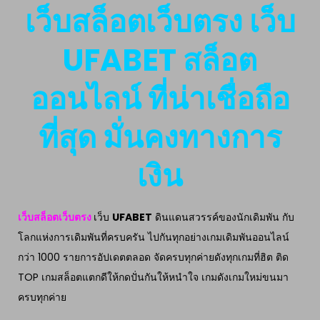
เว็บสล็อตเว็บตรง เว็บ
UFABET สล็อต
ออนไลน์ ที่น่าเชื่อถือ
ที่สุด มั่นคงทางการ
เงิน
เว็บสล็อตเว็บตรง
เว็บ
UFABET
ดินแดนสวรรค์ของนักเดิมพัน กับ
โลกแห่งการเดิมพันที่ครบครัน ไปกันทุกอย่างเกมเดิมพันออนไลน์
กว่า 1000 รายการอัปเดตตลอด จัดครบทุกค่ายดังทุกเกมที่ฮิต ติด
TOP เกมสล็อตแตกดีให้กดปั่นกันให้หนำใจ เกมดังเกมใหม่ขนมา
ครบทุกค่าย