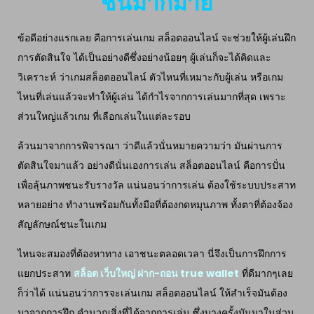
ชั่นมากมาย
ข้อดีอย่างแรกเลย คือการเล่นเกม สล็อตออนไลน์ จะช่วยให้ผู้เล่นฝึก
การตัดสินใจ ได้เป็นอย่างดีซึ่งอย่างน้อยๆ ผู้เล่นก็จะได้คิดและ
วิเคราะห์ ว่าเกมสล็อตออนไลน์ ตัวไหนที่เหมาะกับผู้เล่น หรือเกม
ไหนที่เล่นแล้วจะทำให้ผู้เล่น ได้กำไรจากการเล่นมากที่สุด เพราะ
ส่วนใหญ่แล้วเกม ที่เลือกเล่นในแต่ละรอบ
ล้วนมาจากการพิจารณา ว่าดีแล้วนั่นหมายความว่า มันผ่านการ
ตัดสินใจมาแล้ว อย่างดีนั่นเองการเล่น สล็อตออนไลน์ คือการปั่น
เพื่อลุ้นภาพชนะรับรางวัล แน่นอนว่าการเล่น ต้องใช้ระบบประสาท
หลายอย่าง ทำงานพร้อมกันทั้งมือที่ต้องกดหมุนภาพ ทั้งตาที่ต้องจ้อง
สัญลักษณ์ชนะในเกม
ไหนจะสมองที่ต้องหาทาง เอาชนะตลอดเวลา นี่จึงเป็นการฝึกการ
แยกประสาท
สล็อต เว็บใหญ่ ฝาก-ถอน true wallet
ที่ดีมากๆเลย
ก็ว่าได้ แน่นอนว่าการจะเล่นเกม สล็อตออนไลน์ ให้สำเร็จมันต้อง
มาจากการฝึก คำนวณสิ่งที่ได้จากการเล่น ซึ่งบางครั้งมันมาในส่วน