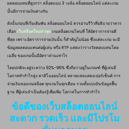
ผลตอบแทนที่สูงกว่า สล็อตแบบ 3 วงล้อ สล็อตออนไลน์ แต่ละเกม
นั้นมีการจ่ายเงินต่างกัน
ดังนั้นก่อนที่เริ่มเดิมพัน สล็อตออนไลน์ ควรอ่านรีวิวที่อธิบายว่าควร
เลือก
เว็บสล็อตใหม่ล่าสุด
เกมสล็อตเกมไหนที่ ให้อัตราการจ่ายดี
ที่สุด เพราะอัตราการจ่ายเงินนั้น ก็สำคัญไม่น้อย ซึ่งแต่ละเกม จะมี
ข้อมูลผลตอบแทนต่อผู้เล่น หรือ RTP แสดงว่ารางวัลตอบแทนโดย
เฉลี่ย ของเกมนั้นมีอัตราส่วนเท่าไร
โดยปกติจะอยู่ระหว่าง 92%-96% ซึ่งถือว่าอยู่ในเกณฑ์ ที่ผู้เล่นมี
โอกาสทำกำไรสูง คาสิโนออนไลน์ หลายแห่งแสดงเปอร์เซ็นต์ การ
จ่ายเงินของเกมสล็อต ทุกเกมในทุกเดือน รวมทั้งแบ่งปันข้อมูลพื้น
ฐาน ที่ผู้เล่นจำเป็นต้องรู้เพื่อเพิ่ม โอกาสในการทำกำไร
ข้อดีของเว็บสล็อตออนไลน์
สะดวก รวดเร็ว และมีโปรโม