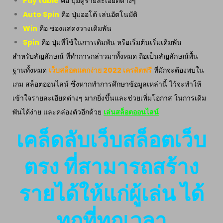
Pay table
คือ ปุ่มดูรายละเอียดต่างๆ
Auto Spin
คือ ปุ่มออโต้ เล่นอัตโนมัติ
Win
คือ ช่องแสดงวางเดิมพัน
Spin
คือ ปุ่มที่ใช้ในการเดิมพัน หรือเริ่มต้นเริ่มเดิมพัน
สำหรับสัญลักษณ์ ที่ทำการกล่าวมาทั้งหมด ถือเป็นสัญลักษณ์พื้น
ฐานทั้งหมด
เว็บสล็อตแตกง่าย 2022 เครดิตฟรี
ที่มักจะต้องพบใน
เกม สล็อตออนไลน์ ซึ่งหากทำการศึกษาข้อมูลเหล่านี้ ไว้จะทำให้
เข้าใจรายละเอียดต่างๆ มากยิ่งขึ้นและช่วยเพิ่มโอกาส ในการเดิม
พันได้ง่าย และคล่องตัวอีกด้วย
เล่นสล็อตออนไลน์
เคล็ดลับเว็บสล็อตเว็บ
ตรง ที่สามารถสร้าง
รายได้ให้แก่ผู้เล่น ได้
ทุกที่ทุกเวลา