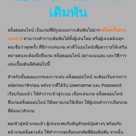
เดิมพัน
สล็อตออนไลน์ เป็นเกมที่มีรูปแบบการเดิมพันไม่ยาก
สล็อตเว็บตรง
แตกง่าย
สามารถทำการเดิมพันได้ทั้งผู้เล่นใหม่ หรือผู้เล่นพนันทุก
คนเชื่อว่าทุกครั้ง ที่มีการเล่นเกม คาสิโนอนไลน์เพื่อหารายได้เสริม
หลายคนจะต้องนึกถึงเกม สล็อตออนไลน์ อย่างแน่นอน และวิธีการ
เล่นเบื้องต้นมีดังต่อไปนี้
สำหรับขั้นตอนแรกของการเล่น สล็อตออนไลน์ จะต้องเริ่มจากการ
สมัครสมาชิกก่อน หลังจากที่ได้รับ Username และ Password
เรียบร้อบแล้ว ให้ทำการเข้าสู่ระบบ เลือกเล่นเกม สล็อตออนไลน์
ซึ่งเกมสล็อตออนไลน์ ก็มีหลายเกมให้เลือก ให้ผู้เล่นทำการเลือกเกม
ที่ต้องมาสักเกม
พอเข้าสู่หน้าเกมแล้ว ผู้เล่นจะพบกับสัญลักษณ์ปุ่มต่างๆ พร้อมกับ
หน้าเกมสล็อตวงล้อ ให้ทำการกดเลือกเครดิตที่ต้องดิมพัน จากนั้น