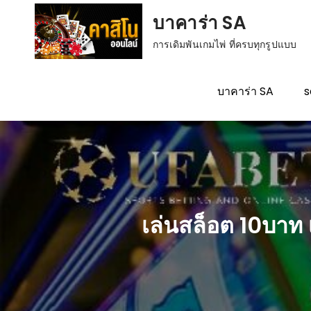
Skip
บาคาร่า SA
to
การเดิมพันเกมไพ่ ที่ครบทุกรูปแบบ
content
บาคาร่า SA
s
เล่นสล็อต 10บาท 