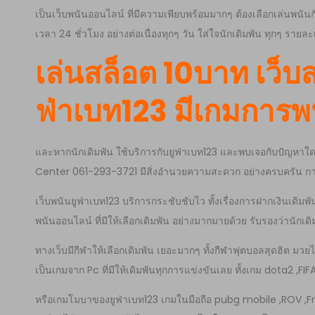
เป็นเว็บพนันออนไลน์ ที่มีความเพียบพร้อมมากๆ ต้องเลือกเล่นพนัน
เวลา 24 ชั่วโมง อย่างต่อเนื่องทุกๆ วัน ใส่ใจนักเดิมพัน ทุกๆ รายล
เล่นสล็อต 10บาท เว็บส
ฟ่าเบท123 มีเกมการพ
และหากนักเดิมพัน ใช้บริการกับยูฟ่าเบท123 และพบเจอกับปัญหาใดๆ
Center 061-293-3721 มีสิ่งอำนวยความสะดวก อย่างครบครัน การบ
เว็บพนันยูฟ่าเบท123 บริการกระชับชับไว ทั้งเรื่องการฝากเงินเดิ
พนันออนไลน์ ที่มีให้เลือกเดิมพัน อย่างมากมายด้วย รับรองว่านัก
ทางเว็บมีกีฬาให้เลือกเดิมพัน เยอะมากๆ ทั้งกีฬาฟุตบอลสุดฮิต มว
เป็นเกมจาก Pc ที่มีให้เดิมพันทุกการแข่งขันเลย ทั้งเกม dota2 
หรือเกมโมบาของยูฟ่าเบท123 เกมในมือถือ pubg mobile ,ROV ,Freef