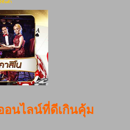
ีขั้นต่ำ
นไลน์ที่ดีเกินคุ้ม