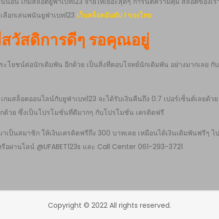
งแน่นอน เกมสล็อตยูฟ่าเบท123 จ่ายให้เยอะสุดๆ การันตีความคุ้ม สล็อตของเร
องเลือกเล่นพนันยูฟ่าเบท123
เว็บสล็อตอันดับ 1 ของไทย
สวัสดิการดีๆ รอคุณอยู่
ประโยชน์ต่อนักเดิมพัน อีกด้วย เป็นสิ่งที่ตอบโจทย์นักเดิมพัน อย่างมากเลย กั
มพัน เกมสล็อตออนไลน์กับยูฟ่าเบท123 จะได้รับเงินคืนถึง 0.7 เปอร์เซ็นต์เลยด้ว
ีกด้วย ซึ่งเป็นโปรโมชั่นที่ดีมากๆ กับโปรโมชั่น เครดิตฟรี
ามาเป็นสมาชิก ให้เงินเครดิตฟรีถึง 300 บาทเลย เหมือนได้เงินเดิมพันฟรีๆ ไป
23 หรือผ่านไลน์ @UFABET123s และ Call Center 061-293-3721
Copyright © 2022 All rights reserved.