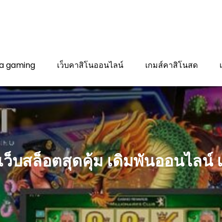
a gaming
เว็บคาสิโนออนไลน์
เกมส์คาสิโนสด
เว็บสล็อตสุดคุ้ม เดิมพันออนไลน์