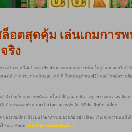
ล็อตสุดคุ้ม เล่นเกมการพน
จริง
 ในการสร้างรายได้เข้ากระเป๋า ผ่านการเล่นเกมการพนัน ในรูปแบบออนไลน์ ที่มี
ผัสเองได้ ผ่านการเล่นพนันออนไลน์ ที่เว็บพนันยูฟ่าเบท123 ตอบโจทย์ความต้อ
าเบท123 เป็นเว็บเกมการพนันออนไลน์ ที่มีคุณสมบัติต่างๆ อย่างครบวงจร มีค
น์ อย่างครบถ้วนเลย เป็นโอกาสการทำเงิน ที่มีประสิทธิภาพที่สุด
ุด ปลอดภัยที่สุด มีระบบรักษาความปลอดภัย อย่างดีเลย เว็บเกมการพนันที่
ุดในโซนเอเชียเลย
เว็บสล็อต ยอดนิยมอันดับ 1