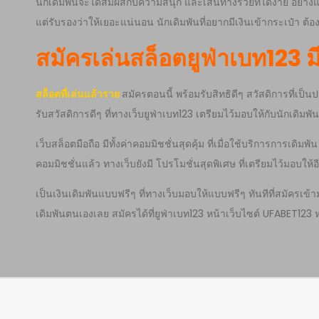
นักเดิมพันจะได้สัมผัสกับความสนุก และเส้นทางรวยที่ได้ง่าย อย่า
แต่รับรองว่าให้เยอะแน่นอน นักเดิมพันที่อยากมีเงินเข้ากระเป๋า ต้
สมัครเล่นสล็อตยูฟ่าเบท123 มี
สล็อตที่เล่นแล้วรวย
สมัครตอนนี้ พร้อมรับสิทธิดีๆ สวัสดิการที่เป็น
รับสวัสดิการดีๆ ที่ทางเว็บยูฟ่าเบท123 เตรียมไว้มอบให้กับนักเดิมพัน
เว็บสล็อตมือถือ มีทั้งค่าคอมมิชชั่นสุดคุ้ม ที่เมื่อใช้บริการการเดิ
คอมมิชชั่นแล้ว ทางเว็บยังมี โปรโมชั่นสุดพิเศษ ที่เตรียมไว้มอบให้อ
เป็นเงินเดิมพันแบบฟรีๆ ที่ทางเว็บมอบให้แบบฟรีๆ ทันทีที่สมัครเข้
เดิมพันตนเองเลย สมัครได้ที่ยูฟ่าเบท123 หน้าเว็บไซต์ UFABET1