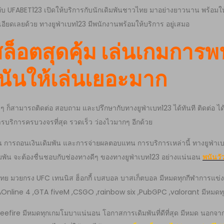
กับ UFABET123 เปิดให้บริการกับนักเดิมพันชาวไทย มาอย่างยาวนาน พร้อมให้
ะเอียดเลยด้วย ทางยูฟ่าเบท123 มีพนักงานพร้อมให้บริการ อยู่เสมอ
ล็อตสุดคุ้ม เล่นเกมการพนั
นันให้เล่นเยอะมาก
 ก็สามารถติดต่อ สอบถาม และปรึกษากับทางยูฟ่าเบท123 ได้ทันที ติดต่อ ได
ริการครบวงจรที่สุด รวดเร็ว ว่องไวมากๆ อีกด้วย
มพัน การถอนเงินเดิมพัน และการจ่ายผลตอบแทน การบริการเหล่านี้ ทางยูฟ่าเบ
เดิมพัน จะต้องชื่นชอบกับช่องทางดีๆ ของทางยูฟ่าเบท123 อย่างแน่นอน
พนันว
ยไทย มวยกรง UFC เทนนิส ฮ็อกกี้ เบสบอล บาสเก็ตบอล มีหมดทุกกีฬาการแข่งข
,FIFAOnline 4 ,GTA fiveM ,CSGO ,rainbow six ,PubGPC ,valorant มีหมดท
ire มีหมดทุกเกมโมบาแน่นอน โอกาสการเดิมพันที่ดีที่สุด มีหมด นอกจากนี้ เ