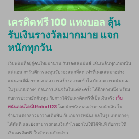
เครดิตฟรี 100 แทงบอล
ลุ้น
รับเงินรางวัลมากมาย แจก
หนักทุกวัน
เว็บพนันที่อยู่คู่คนไทยมานาน รับรองเล่นมันส์ เล่นเพลินทุกเกมพนัน
แน่นอน การันตีการลงทุนรับรองสนุกที่สุด เท่าที่เคยเล่นมาอย่าง
แน่นอนมีดีอยากบอกต่อ การสร้างความเข้าใจ กับเกมการพนันบอล
ในรูปแบบต่างๆ ก่อนการเล่นจริงในแต่ละครั้ง ได้อีกทางหนึ่ง พร้อม
กับการประหยัดต้นทุน กับการได้รับเครดิตฟรีที่เป็นเงินจริง
เว็บ
พนันออนไลน์Ufabet123
โดยนักพนันบอลสามารถนำเงิน ใน
จำนวนดังกล่าวมาวางเดิมพัน กับเกมการพนันบอลในรูปแบบต่างๆ
ได้ทันที และยังสามารถถอนเงินกำไรออกไปใช้ได้ทันที กับการใช้
เงินเครดิตฟรี ในจำนวนดังกล่าว