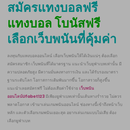
สมัครแทงบอลฟรี
แทงบอล โบนัสฟรี
เลือกเว็บพนันที่คุ้มค่า
ลงทุนกับแทงบอลออนไลน์ เลือกเว็บพนันให้ได้เงินแน่ๆ ต้องเลือก
สมัครสมาชิก เว็บพนันที่ได้มาตรฐาน แนะนำเว็บยุฟ่าเบทเท่านั้น มี
ความปลอดภัยสูง มีความมั่นคงทางการเงิน และได้รับรองมาตรา
ฐานระดับโลก โอกาสการเดิมพันมากขึ้น โอกาสรวยก็สูงขึ้น
แนะนำเลยสมัครฟรี ไม่ต้องเสียค่าใช้จ่าย
เว็บพนัน
ออนไลน์Ufabet123
มีเพียงยูฟ่าเบทเท่านั้นเส้นทางร่ำรวย ไม่ควร
พลาดโอกาส เข้ามาเล่นเกมพนันออนไลน์ ช่องทางนี้เข้าถึงหน้าเว็บ
หลัก และตัวเลือกเกมพนันเยอะสุด อยากเล่นเกมแบบไม่เสีย ต้อง
เลือกยูฟ่าเบท