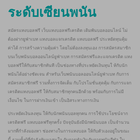
ระดับเซียนพนัน
สมัครแทงบอลฟรี เว็บแทงบอลฟรีเครดิต เดิมพันบอลออนไลน์ ไม่
ต้องฝากยูฟ่าเบท แทงบอลแจกเครดิต แทงบอลฟรี ประหยัดทุนคุ้ม
ค่าได้
การสร้างความคุ้มค่า โดยไม่ต้องลงทุนเอง การสมัครสมาชิก
บนเว็บพนันบอลออนไลน์ยูฟ่าเบท การสมัครฟรีและแจกเครดิต แทง
บอลฟรีให้กับสมาชิกทันที
เป็นช่องทางที่ประหยัดเงินทุนใ ห้กับนัก
พนันได้อย่างชัดเจน สำหรับเว็บพนันบอลออนไลน์ยูฟ่าเบท กับการ
สมัครสมาชิกฟรี รวมทั้งการจัดเต็ม กับโปรโมชั่นสุดคุ้ม กับการแจก
เครดิตแทงบอลฟรี ให้กับสมาชิกทุกคนอีกด้วย พร้อมกับการไม่มี
เงื่อนไข ในการฝากเงินเข้า เป็นอิสระทางการเงิน
ประหยัดเงินลงทุน ให้กับนักพนันบอลทุกคน การใช้ประโยชน์จาก
เครดิตฟรี แทงบอลฟรีทุกครั้ง
ปัจจุบันยังมีนักพนันบอล เป็นจำนวน
มากที่กำลังมองหา ช่องทางในการแทงบอล ให้กับตัวเองอยู่ในขณะ
นี้ รวมทั้งผู้ที่กำลังหันมาสนใจ กับการทำเงินกับการพนันกีฬา ใน