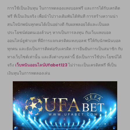
การใช้เป็นเงินทุน ในการทดลองแทงบอลฟรี และการได้รับเครดิต
ฟรี ที่เป็นเงินจริง เพื่อนำไปวางเดิมพันได้ทันที
การสร้างความน่า
สนใจนักพนันทุกคนได้เป็นอย่างดี กับผลพลอยได้และเป็นผล
ประโยชน์ต่อตนเองล้วนๆ หากเป็นการลงทุน กับเว็บแทงบอล
ออนไลน์ยูฟ่าเบท ที่มีการแจกเครดิตแทงบอลฟ รีให้กับนักพนันบอล
ทุกคน และยังเป็นการติดต่อรับเครดิต การยืนยันการเป็นสมาชิก กับ
ทางเว็บไซต์เท่านั้น และสิ่งต่างๆเหล่านี้ ยังเป็นการใช้ประโยชน์ได้
จริง
เว็บพนันออนไลน์Ufabet123
ไม่ว่าจะเป็นเครดิตฟรี ที่เป็น
เงินทุนในการทดลองเล่น