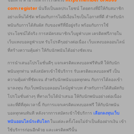
ช่องทาง สามารถทำกำไรได้จริง
Https member UFA069
com register
นั่นจึงเป็นผลประโยชน์ โดยตรงที่มีให้กับสมาชิก
อย่างเห็นได้ชัด พร้อมกับการไม่มีเงื่อนไข
เป็นโอกาสที่ดี สำหรับนัก
พนันกับการได้สัมผัส กับของฟรีที่มีอยู่จริง พร้อมกับการใช้
ประโยชน์ได้จริง การสมัครสมาชิกเว็บยูฟ่าเบท เครดิตฟรีภายใน
เว็บแทงบอลยูฟ่าเบท รับโปรดีๆอย่างต่อเนื่อง
เว็บแทงบอลออนไลน์
ที่สร้างความคุ้มค่า ให้กับนักพนันได้อย่างชัดเจน
การนำเสนอโปรโมชั่นดีๆ แจกเครดิตแทงบอลฟรีทันที ให้กับนัก
พนันทุกท่าน หลังสมัครเข้าใช้บริการ
รับเครดิตแทงบอลฟรี เป็น
ความคุ้มค่าที่ชัดเจน สำหรับนักพนันบอลทุกคน กับการได้ลองเข้า
มาลงทุน กับเว็บพนันบอลออนไลน์ยูฟ่าเบท สำหรับการได้สัมผัสกับ
โปรโมชั่นต่างๆ ที่ทางเว็บได้นำเสนอ ให้กับนักพนันอย่างต่อเนื่อง
และที่ดีที่สุดเวลานี้ กับการแจกเครดิตแทงบอลฟรี ให้กับนักพนัน
บอลทุกคนทันที หลังจากการสมัครเข้าใช้บริการ
เลือกลงทุนเว็บ
พนันออนไลน์ระดับโลก
ในแต่ละครั้งโดยไม่จำเป็นต้องฝากเงิน เข้า
ใช้บริการก่อนอีกด้วย และเครดิตฟรีนั้น