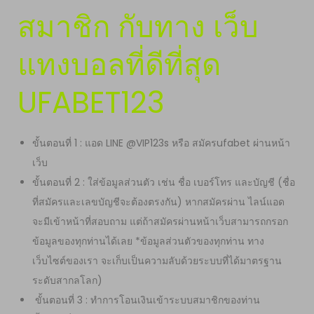
สมาชิก กับทาง เว็บ
แทงบอลที่ดีที่สุด
UFABET123
ขั้นตอนที่ 1 : แอด LINE @VIP123s หรือ สมัครufabet ผ่านหน้า
เว็บ
ขั้นตอนที่ 2 : ใส่ข้อมูลส่วนตัว เช่น ชื่อ เบอร์โทร และบัญชี (ชื่อ
ที่สมัครและเลขบัญชีจะต้องตรงกัน) หากสมัครผ่าน ไลน์แอด
จะมีเข้าหน้าที่สอบถาม แต่ถ้าสมัครผ่านหน้าเว็บสามารถกรอก
ข้อมูลของทุกท่านได้เลย *ข้อมูลส่วนตัวของทุกท่าน ทาง
เว็บไซต์ของเรา จะเก็บเป็นความลับด้วยระบบที่ได้มาตรฐาน
ระดับสากลโลก)
ขั้นตอนที่ 3 : ทำการโอนเงินเข้าระบบสมาชิกของท่าน