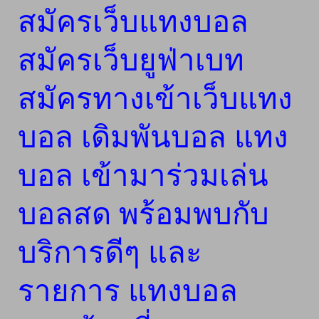
สมัครเว็บแทงบอล
สมัครเว็บยูฟ่าเบท
สมัครทางเข้าเว็บแทง
บอล เดิมพันบอล แทง
บอล เข้ามาร่วมเล่น
บอลสด พร้อมพบกับ
บริการดีๆ และ
รายการ แทงบอล