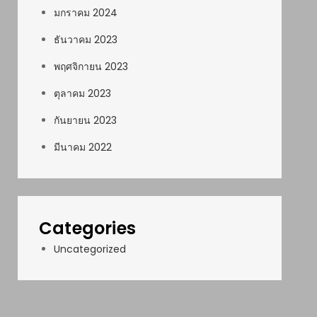
มกราคม 2024
ธันวาคม 2023
พฤศจิกายน 2023
ตุลาคม 2023
กันยายน 2023
มีนาคม 2022
Categories
Uncategorized