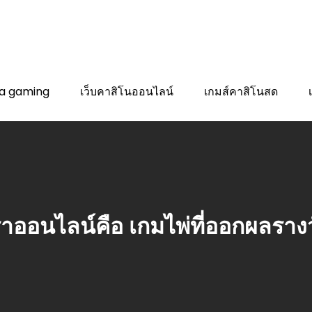
a gaming
เว็บคาสิโนออนไลน์
เกมส์คาสิโนสด
าออนไลน์คือ เกมไพ่ที่ออกผลรางวั