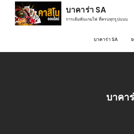
Skip
บาคาร่า SA
to
การเดิมพันเกมไพ่ ที่ครบทุกรูปแบบ
content
บาคาร่า SA
s
บาคาร่